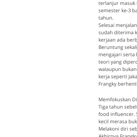
terlanjur masuk 
semester ke-3 ba
tahun.
Selesai menjalan
sudah diterima 
kerjaan ada berb
Beruntung sekali
mengajari serta
teori yang diper
walaupun bukan b
kerja seperti Jak
Frangky berhenti
Memfokuskan Di
Tiga tahun sebe
food influencer.
kecil merasa buk
Melakoni diri se
Akhirnya Frangk