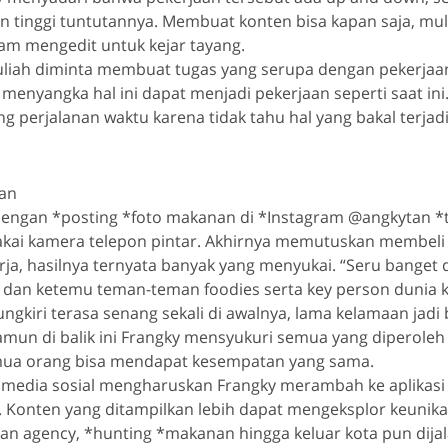
n tinggi tuntutannya. Membuat konten bisa kapan saja, mula
lam mengedit untuk kejar tayang.
uliah diminta membuat tugas yang serupa dengan pekerjaan
k menyangka hal ini dapat menjadi pekerjaan seperti saat ini
ing perjalanan waktu karena tidak tahu hal yang bakal terjad
an
isengan *posting *foto makanan di *Instagram @angkytan *
pakai kamera telepon pintar. Akhirnya memutuskan membel
ja, hasilnya ternyata banyak yang menyukai. “Seru banget
l dan ketemu teman-teman foodies serta key person dunia ku
ungkiri terasa senang sekali di awalnya, lama kelamaan jadi
Namun di balik ini Frangky mensyukuri semua yang diperoleh 
mua orang bisa mendapat kesempatan yang sama.
edia sosial mengharuskan Frangky merambah ke aplikasi
 Konten yang ditampilkan lebih dapat mengeksplor keunik
an agency, *hunting *makanan hingga keluar kota pun dija