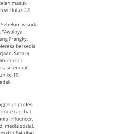
etelah masuk
asil lulus 3,5
a. Sebelum wisuda
. “Awalnya
ang Frangky.
 Mereka bersedia
rjaan. Secara
diterapkan
okasi tempat
hun ke-10,
adak.
geluti profesi
orate tapi hati
nia influencer.
di media sosial.
makin fleksibel