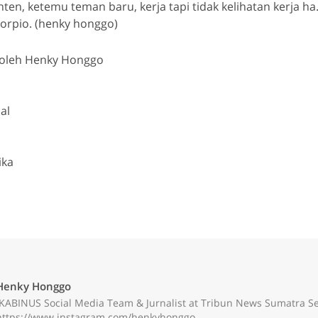
nten, ketemu teman baru, kerja tapi tidak kelihatan kerja h
corpio. (henky honggo)
is oleh Henky Honggo
al
ika
Henky Honggo
IKABINUS Social Media Team & Jurnalist at Tribun News Sumatra S
https://www.instagram.com/henkyhonggo