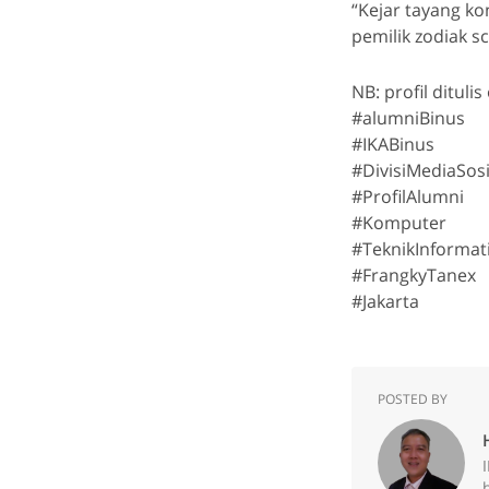
“Kejar tayang ko
pemilik zodiak s
NB: profil ditul
#alumniBinus
#IKABinus
#DivisiMediaSosi
#ProfilAlumni
#Komputer
#TeknikInformat
#FrangkyTanex
#Jakarta
POSTED BY