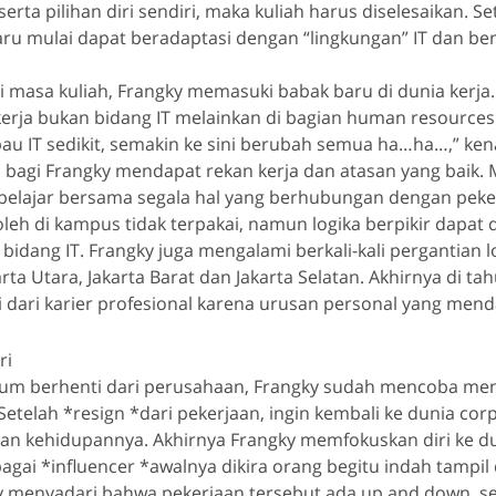
serta pilihan diri sendiri, maka kuliah harus diselesaikan. S
ru mulai dapat beradaptasi dengan “lingkungan” IT dan berh
i masa kuliah, Frangky memasuki babak baru di dunia kerj
kerja bukan bidang IT melainkan di bagian human resources
au IT sedikit, semakin ke sini berubah semua ha…ha…,” ken
 bagi Frangky mendapat rekan kerja dan atasan yang baik.
 belajar bersama segala hal yang berhubungan dengan peke
oleh di kampus tidak terpakai, namun logika berpikir dapat 
idang IT. Frangky juga mengalami berkali-kali pergantian l
arta Utara, Jakarta Barat dan Jakarta Selatan. Akhirnya di ta
 dari karier profesional karena urusan personal yang mend
ri
lum berhenti dari perusahaan, Frangky sudah mencoba meng
 Setelah *resign *dari pekerjaan, ingin kembali ke dunia corp
an kehidupannya. Akhirnya Frangky memfokuskan diri ke du
bagai *influencer *awalnya dikira orang begitu indah tampil 
y menyadari bahwa pekerjaan tersebut ada up and down, se