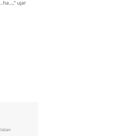
a…ha…,” ujar
elatan