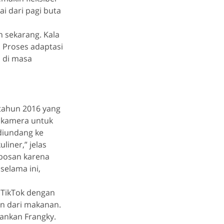
i dari pagi buta
 sekarang. Kala
. Proses adaptasi
i di masa
tahun 2016 yang
i kamera untuk
 diundang ke
liner,” jelas
 bosan karena
selama ini,
 TikTok dengan
an dari makanan.
lankan Frangky.