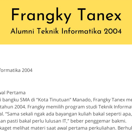
formatika 2004
wal Pertama
ari bangku SMA di “Kota Tinutuan” Manado, Frangky Tanex m
 tahun 2004. Frangky memilih program studi Teknik Informa
al. “Sama sekali ngak ada bayangan kuliah bakal seperti ap
n pasti bakal perlu lulusan IT,” beber penggemar bakmi.
kaget melihat materi saat awal pertama perkuliahan. Berh