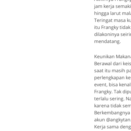
jam kerja semaki
hingga larut ma
Teringat masa k
itu Frangky tida
dilakoninya seir
mendatang.
Keunikan Makan
Berawal dari ke
saat itu masih 
perlengkapan ker
event, bisa kena
Frangky. Tak dip
terlalu sering. 
karena tidak se
Berkembangnya m
akun @angkytan.
Kerja sama deng